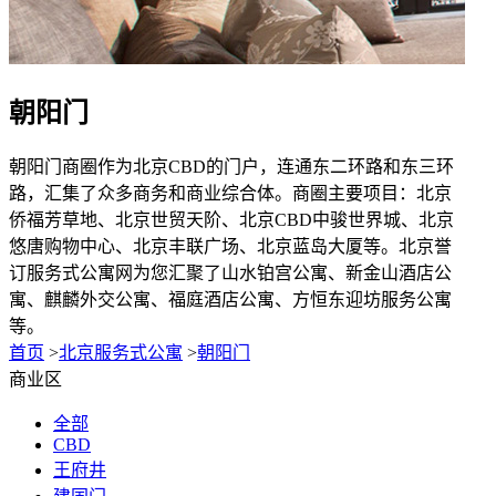
朝阳门
朝阳门商圈作为北京CBD的门户，连通东二环路和东三环
路，汇集了众多商务和商业综合体。商圈主要项目：北京
侨福芳草地、北京世贸天阶、北京CBD中骏世界城、北京
悠唐购物中心、北京丰联广场、北京蓝岛大厦等。北京誉
订服务式公寓网为您汇聚了山水铂宫公寓、新金山酒店公
寓、麒麟外交公寓、福庭酒店公寓、方恒东迎坊服务公寓
等。
首页
>
北京服务式公寓
>
朝阳门
商业区
全部
CBD
王府井