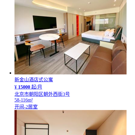
新金山酒店式公寓
¥
15000
起/月
北京市朝阳区朝外西街3号
58-116
m²
开间-2
居室