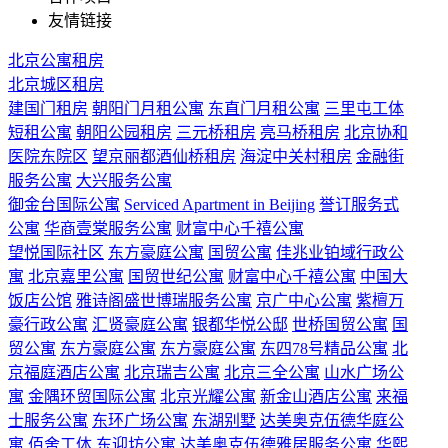
友情链接
北京公寓租房
北京城区租房
建国门租房
朝阳门月租公寓
东直门月租公寓
三里屯工体
短租公寓
朝阳公园租房
三元桥租房
亮马桥租房
北京协和
医院东院区
望京丽都酒仙桥租房
海淀中关村租房
金融街
服务公寓
大兴服务公寓
御金台国际公寓
Serviced Apartment in Beijing
誉订服务式
公寓
华商壹棠服务公寓
财富中心千禧公寓
望悦国际社区
东方豪庭公寓
国贸公寓
佳兆业铂域行政公
寓
北京嘉里公寓
国贸世纪公寓
财富中心千禧公寓
中国大
饭店公馆
雅诗阁盛世博瑞服务公寓
京广中心公寓
紫檀万
豪行政公寓
汇贤豪庭公寓
银都华悦公邸
世桥国贸公寓
国
贸公寓
东方豪庭公寓
东方豪庭公寓
东四78号精品公寓
北
京福庭酒店公寓
北京瑞吉公寓
北京三全公寓
山水广场公
寓
金隅环贸国际公寓
北京光耀公寓
新金山酒店公寓
来福
士服务公寓
东环广场公寓
东湖别墅
达美奥克伍德华庭公
寓
佰舍工体
东迎坊公寓
达美奥克伍德雅居服务公寓
华熙