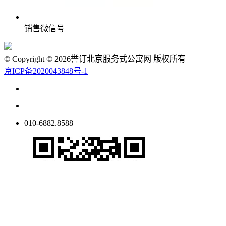
销售微信号
© Copyright © 2026誉订北京服务式公寓网 版权所有
京ICP备2020043848号-1
010-6882.8588