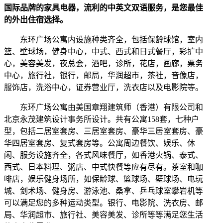
国际品牌的家具电器，流利的中英文双语服务，是您最佳
的外出住宿选择。
东环广场公寓内设施种类齐全，包括保龄球馆，室内
篮、壁球场，健身中心，中式、西式和日式餐厅，彩扩中
心，美容美发，夜总会，酒吧，诊所，花店，画廊，票务
中心，旅行社，银行，邮局，华润超市，茶社，音像店，
服饰店，洗浴中心，证券营业厅，洗衣店以及电影院等。
东环广场公寓由美国章翔建筑师（香港）有限公司和
北京永茂建筑设计事务所设计。共有公寓158套，七种户
型，包括二居室套房、三居室套房、豪华三居室套房、豪
华四居室套房、复式套房等。公寓周边餐饮、娱乐、休
闲、服务设施齐全，各式风味餐厅，如香港火锅、泰式、
西式、日本料理、粥店、中式快餐等应有尽有。茶室和咖
啡店，娱乐健身场所，如保龄球、篮球场、壁球场、电玩
城、剑术场、健身房、游泳池、桑拿、乒乓球室攀岩机等
可以满足您的多种运动类型。银行、电影院、洗衣房、邮
局、华润超市、旅行社、美容美发、诊所等等满足您生活