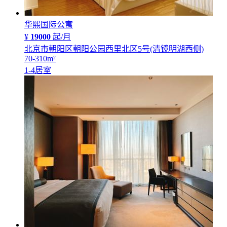
华熙国际公寓
¥
19000
起/月
北京市朝阳区朝阳公园西里北区5号(清镜明湖西侧)
70-310
m²
1-4
居室