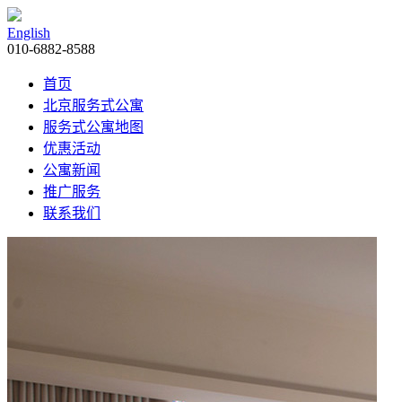
English
010-6882-8588
首页
北京服务式公寓
服务式公寓地图
优惠活动
公寓新闻
推广服务
联系我们