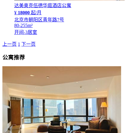
达美奥克伍德华庭酒店公寓
¥
18000
起/月
北京市朝阳区青年路7号
80-255
m²
开间-3
居室
上一页
1
下一页
公寓推荐