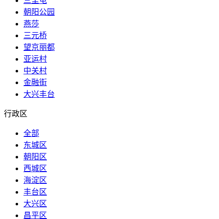
三里屯
朝阳公园
燕莎
三元桥
望京丽都
亚运村
中关村
金融街
大兴丰台
行政区
全部
东城区
朝阳区
西城区
海淀区
丰台区
大兴区
昌平区