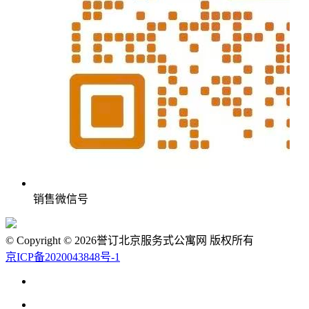
销售微信号
© Copyright © 2026誉订北京服务式公寓网 版权所有
京ICP备2020043848号-1