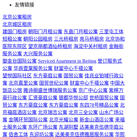
友情链接
北京公寓租房
北京城区租房
建国门租房
朝阳门月租公寓
东直门月租公寓
三里屯工体
短租公寓
朝阳公园租房
三元桥租房
亮马桥租房
北京协和
医院东院区
望京丽都酒仙桥租房
海淀中关村租房
金融街
服务公寓
大兴服务公寓
御金台国际公寓
Serviced Apartment in Beijing
誉订服务式
公寓
华商壹棠服务公寓
财富中心千禧公寓
望悦国际社区
东方豪庭公寓
国贸公寓
佳兆业铂域行政公
寓
北京嘉里公寓
国贸世纪公寓
财富中心千禧公寓
中国大
饭店公馆
雅诗阁盛世博瑞服务公寓
京广中心公寓
紫檀万
豪行政公寓
汇贤豪庭公寓
银都华悦公邸
世桥国贸公寓
国
贸公寓
东方豪庭公寓
东方豪庭公寓
东四78号精品公寓
北
京福庭酒店公寓
北京瑞吉公寓
北京三全公寓
山水广场公
寓
金隅环贸国际公寓
北京光耀公寓
新金山酒店公寓
来福
士服务公寓
东环广场公寓
东湖别墅
达美奥克伍德华庭公
寓
佰舍工体
东迎坊公寓
达美奥克伍德雅居服务公寓
华熙