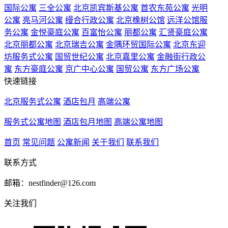
国际公寓
三全公寓
北京凯宾斯基公寓
首农东苑公寓
光明
公寓
亮马河公寓
缦合行政公寓
北京橡树公馆
远洋公馆服
务公寓
金悦豪庭公寓
百富怡公寓
丽都公寓
汇贤豪庭公寓
北京丽都公寓
北京瑞吉公寓
金隅环贸国际公寓
北京东迎
坊服务式公寓
国贸世纪公寓
北京嘉里公寓
金融街行政公
寓
东方豪庭公寓
京广中心公寓
国贸公寓
东方广场公寓
快速链接
北京服务式公寓
酒店包月
高端公寓
服务式公寓地图
酒店包月地图
高端公寓地图
首页
常见问题
公寓新闻
关于我们
联系我们
联系方式
邮箱：nestfinder@126.com
关注我们