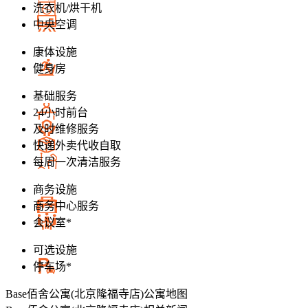
洗衣机/烘干机
中央空调
康体设施
健身房
基础服务
24小时前台
及时维修服务
快递外卖代收自取
每周一次清洁服务
商务设施
商务中心服务
会议室*
+
可选设施
−
停车场*
200 米
Base佰舍公寓(北京隆福寺店)
公寓地图
© 2026 AutoNavi
- GS(2019)6379号