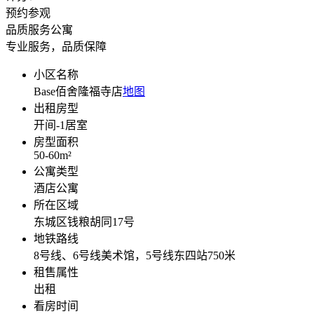
预约参观
品质服务公寓
专业服务，品质保障
小区名称
Base佰舍隆福寺店
地图
出租房型
开间-1
居室
房型面积
50-60
m²
公寓类型
酒店公寓
所在区域
东城区钱粮胡同17号
地铁路线
8号线、6号线美术馆，5号线东四站750米
租售属性
出租
看房时间