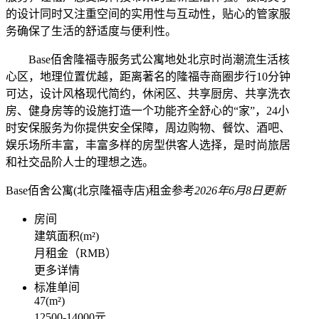
的设计同时又注重空间的实用性与互动性，贴心的管家服
务确保了生活的舒适度与便利性。
Base佰舍隆福寺服务式公寓地处北京时尚潮流生活核
心区，地理位置优越，距离著名的隆福寺商圈步行10分钟
可达，设计风格现代简约，休闲区、共享厨房、共享洗衣
房、健身房等的设施打造一个功能齐全舒心的“家”，24小
时安保服务为你提供安全保障，周边购物、餐饮、酒吧、
娱乐场所丰富，丰富多样的房型供客人选择，是时尚旅居
和社交品阶人士的理想之选。
Base佰舍公寓(北京隆福寺店)
租金参考
2026年6月8日更新
房间
建筑面积
(m²)
月租金（RMB）
更多详情
标准单间
47
(m²)
12500-14000
元