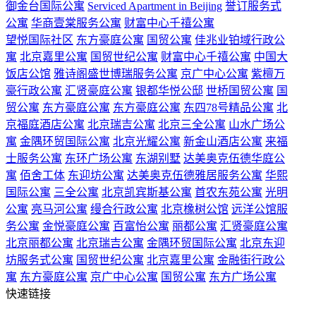
御金台国际公寓
Serviced Apartment in Beijing
誉订服务式
公寓
华商壹棠服务公寓
财富中心千禧公寓
望悦国际社区
东方豪庭公寓
国贸公寓
佳兆业铂域行政公
寓
北京嘉里公寓
国贸世纪公寓
财富中心千禧公寓
中国大
饭店公馆
雅诗阁盛世博瑞服务公寓
京广中心公寓
紫檀万
豪行政公寓
汇贤豪庭公寓
银都华悦公邸
世桥国贸公寓
国
贸公寓
东方豪庭公寓
东方豪庭公寓
东四78号精品公寓
北
京福庭酒店公寓
北京瑞吉公寓
北京三全公寓
山水广场公
寓
金隅环贸国际公寓
北京光耀公寓
新金山酒店公寓
来福
士服务公寓
东环广场公寓
东湖别墅
达美奥克伍德华庭公
寓
佰舍工体
东迎坊公寓
达美奥克伍德雅居服务公寓
华熙
国际公寓
三全公寓
北京凯宾斯基公寓
首农东苑公寓
光明
公寓
亮马河公寓
缦合行政公寓
北京橡树公馆
远洋公馆服
务公寓
金悦豪庭公寓
百富怡公寓
丽都公寓
汇贤豪庭公寓
北京丽都公寓
北京瑞吉公寓
金隅环贸国际公寓
北京东迎
坊服务式公寓
国贸世纪公寓
北京嘉里公寓
金融街行政公
寓
东方豪庭公寓
京广中心公寓
国贸公寓
东方广场公寓
快速链接