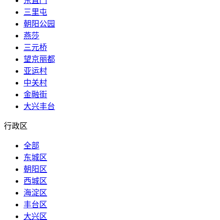
东直门
三里屯
朝阳公园
燕莎
三元桥
望京丽都
亚运村
中关村
金融街
大兴丰台
行政区
全部
东城区
朝阳区
西城区
海淀区
丰台区
大兴区