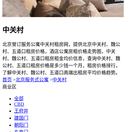
中关村
北京誉订服务公寓中关村租房网，提供北京中关村、魏公
村、五道口租房价格，酒店公寓房租价格走势图，中关
村、魏公村、五道口租房租金均价信息，查询中关村、魏
公村、五道口租房价格是多少钱一个月，租房价格排行，
了解中关村、魏公村、五道口高端出租房平均价格趋势。
首页
>
北京服务式公寓
>
中关村
商业区
全部
CBD
王府井
建国门
朝阳门