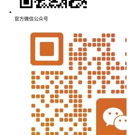
官方微信公众号