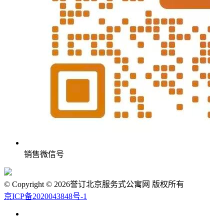
销售微信号
© Copyright © 2026誉订北京服务式公寓网 版权所有
京ICP备2020043848号-1