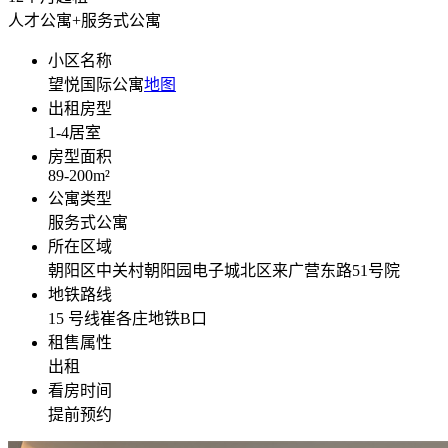
人才公寓+服务式公寓
小区名称
望悦国际公寓
地图
出租房型
1-4
居室
房型面积
89-200
m²
公寓类型
服务式公寓
所在区域
朝阳区中关村朝阳园电子城北区来广营东路51号院
地铁路线
15 号线崔各庄地铁B口
租售属性
出租
看房时间
提前预约