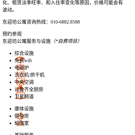
化、租赁淡季旺季、和入住率变化等原因，价格可能会有
波动。
东迎坊公寓
咨询热线：010-6882.8588
预约参观
东迎坊公寓
服务与设施
（*自费项目）
综合设施
免费wifi
电磁炉
洗衣机/烘干机
中央空调
设备齐全厨房
卫星频道
康体设施
健身房
瑜伽室