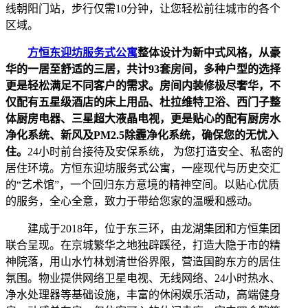
线朝阳门站，步行仅需10分钟，让您轻松前往城市的各个
区域。
方恒东迎坊服务式公寓
整体设计为新中式风格，从豪
华的一居至舒适的三居，共计93套房间，多种户型的选择
更是轻松满足不同客户的需求。
房间内装修极尽奢华，不
仅配有五星级酒店的床上用品、杜拉维特卫浴、西门子整
体厨房电器、三星超大液晶电视，更是贴心的配有厨房水
净化系统、新风及PM2.5除霾净化系统，确保您的无忧入
住。
24小时前台接待及安保系统， 为您打造安全、私密的
居住环境。方恒东迎坊服务式公寓，一座现代与历史交汇
的“艺术馆”，一个回归东方意境的精神空间。以贴心优质
的服务，全心全意，致力于带给您家的温暖和感动。
建成于2018年，位于东三环，由龙湖集团和方恒集团
联合呈现。在京城繁华之地独辟蹊径，打造大隐于市的精
神院落，用山水竹林划清世俗界限，营造国韵东方的居住
氛围。物业提供网络卫星电视、无线网络、24小时热水、
净水处理器等基础设施，丰富的休闲娱乐活动，高端健身