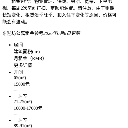
租金包含：物业管理、供暖、会所、宽带、卫星电
视、每周2次房间打扫、定额能源费。请注意，由于租期
长短变化、租赁淡季旺季、和入住率变化等原因，价格可
能会有波动。
东迎坊公寓
租金参考
2026年6月8日更新
房间
建筑面积
(m²)
月租金（RMB）
更多详情
开间
65
(m²)
15000
元
--
一居室
71-75
(m²)
16000-17000
元
--
一居室
89-91
(m²)