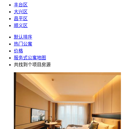
丰台区
大兴区
昌平区
顺义区
默认排序
热门公寓
价格
服务式公寓地图
共找到
个项目房源