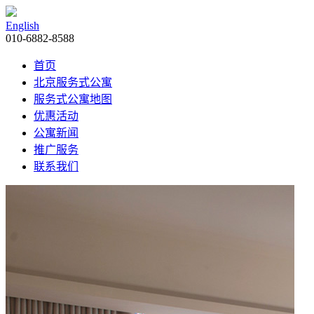
English
010-6882-8588
首页
北京服务式公寓
服务式公寓地图
优惠活动
公寓新闻
推广服务
联系我们