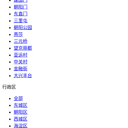
建国门
朝阳门
东直门
三里屯
朝阳公园
燕莎
三元桥
望京丽都
亚运村
中关村
金融街
大兴丰台
行政区
全部
东城区
朝阳区
西城区
海淀区