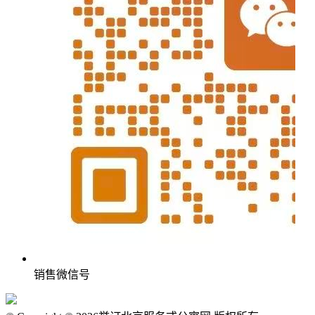
销售微信号