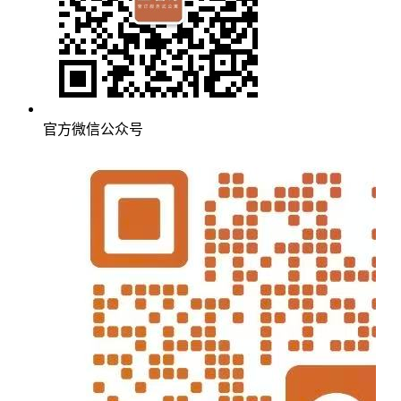
官方微信公众号