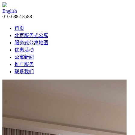
English
010-6882-8588
首页
北京服务式公寓
服务式公寓地图
优惠活动
公寓新闻
推广服务
联系我们