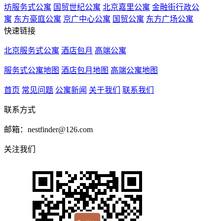
坊服务式公寓
国贸世纪公寓
北京嘉里公寓
金融街行政公
寓
东方豪庭公寓
京广中心公寓
国贸公寓
东方广场公寓
快速链接
北京服务式公寓
酒店包月
高端公寓
服务式公寓地图
酒店包月地图
高端公寓地图
首页
常见问题
公寓新闻
关于我们
联系我们
联系方式
邮箱：nestfinder@126.com
关注我们