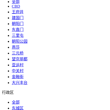
全部
CBD
王府井
建国门
朝阳门
东直门
三里屯
朝阳公园
燕莎
三元桥
望京丽都
亚运村
中关村
金融街
大兴丰台
行政区
全部
东城区