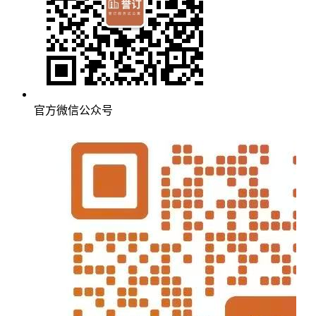
官方微信公众号