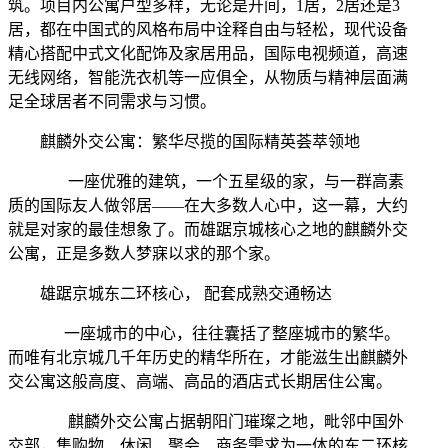
筑。项目内公寓户型多样，无论是开间，1居，2居还是3
居，都在中国式的风格布局中诠释自由与轻松，现代设备
精心搭配中式文化配饰及家居用品，国际电视频道，高速
无线网络，智能洗衣机等一应俱全，从物质与精神层面满
足全球居者不同需求与习惯。
麒麟外交公寓：繁华尽揽的国际精英荟萃领地
一座优雅的建筑，一个五星级的家，与一群高素
质的国际友人做邻居——在大多数人心中，这一幕，大约
就是对家的最佳想象了。而雄踞京城核心之地的麒麟外交
公寓，正是多数人梦寐以求的那个家。
雄踞京城东二环核心， 配套成熟交通畅达
一座城市的中心，往往囊括了整座城市的繁华。
而唯有北京城几千年历史的精华所在，才能滋生出麒麟外
交公寓这般高度、高端、高品的酒店式长期居住公寓。
麒麟外交公寓占据朝阳门璀璨之地，毗邻中国外
交部，集购物、休闲、聚会、商务需求为一体的东二环核