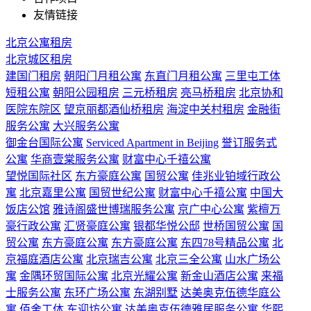
友情链接
北京公寓租房
北京城区租房
建国门租房
朝阳门月租公寓
东直门月租公寓
三里屯工体
短租公寓
朝阳公园租房
三元桥租房
亮马桥租房
北京协和
医院东院区
望京丽都酒仙桥租房
海淀中关村租房
金融街
服务公寓
大兴服务公寓
御金台国际公寓
Serviced Apartment in Beijing
誉订服务式
公寓
华商壹棠服务公寓
财富中心千禧公寓
望悦国际社区
东方豪庭公寓
国贸公寓
佳兆业铂域行政公
寓
北京嘉里公寓
国贸世纪公寓
财富中心千禧公寓
中国大
饭店公馆
雅诗阁盛世博瑞服务公寓
京广中心公寓
紫檀万
豪行政公寓
汇贤豪庭公寓
银都华悦公邸
世桥国贸公寓
国
贸公寓
东方豪庭公寓
东方豪庭公寓
东四78号精品公寓
北
京福庭酒店公寓
北京瑞吉公寓
北京三全公寓
山水广场公
寓
金隅环贸国际公寓
北京光耀公寓
新金山酒店公寓
来福
士服务公寓
东环广场公寓
东湖别墅
达美奥克伍德华庭公
寓
佰舍工体
东迎坊公寓
达美奥克伍德雅居服务公寓
华熙