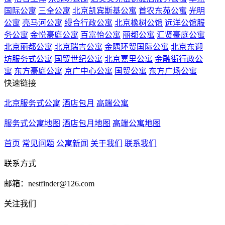
国际公寓
三全公寓
北京凯宾斯基公寓
首农东苑公寓
光明
公寓
亮马河公寓
缦合行政公寓
北京橡树公馆
远洋公馆服
务公寓
金悦豪庭公寓
百富怡公寓
丽都公寓
汇贤豪庭公寓
北京丽都公寓
北京瑞吉公寓
金隅环贸国际公寓
北京东迎
坊服务式公寓
国贸世纪公寓
北京嘉里公寓
金融街行政公
寓
东方豪庭公寓
京广中心公寓
国贸公寓
东方广场公寓
快速链接
北京服务式公寓
酒店包月
高端公寓
服务式公寓地图
酒店包月地图
高端公寓地图
首页
常见问题
公寓新闻
关于我们
联系我们
联系方式
邮箱：nestfinder@126.com
关注我们