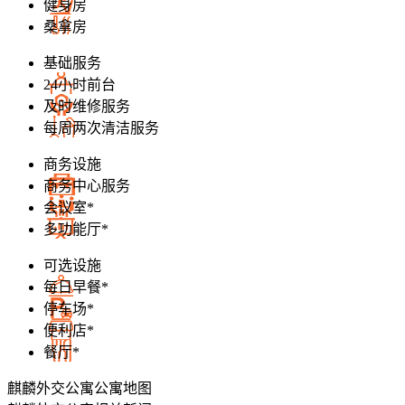
健身房
桑拿房
基础服务
24小时前台
及时维修服务
每周两次清洁服务
商务设施
商务中心服务
会议室*
多功能厅*
可选设施
每日早餐*
+
停车场*
便利店*
−
餐厅*
200 米
麒麟外交公寓
公寓地图
© 2026 AutoNavi
- GS(2019)6379号