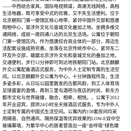
——中西结合家具，国际电视频道，高速无线网络，高档
生活电器，既可享受中式的优雅，又不失生活便利。位于
北京朝阳门第一使馆区核心地带，紧邻中国外交部和悠唐
购物中心，是涉外文化与皇城文化叠加之地。坐拥多维交
通网络，成就一席四通八达的北京生活场。公寓位于朝阳
门第一使馆区内，作为悠唐综合商业体的一部分，周边生
活配套设施成熟完善。坐落在北京传统市中心，紧邻东二
环及外交部，雄踞北京涉外文化和皇城文化的叠加之地，
交通便利，步行12分钟即可到达地铁朝阳门站。北京麒麟
外交公寓配备酒店式服务，为中外人士定制专属的生活空
间。以北京麒麟外交公寓为中心，十分钟路程所及，生活
多姿多彩，从日坛公园里散发的古都风韵，到工人体育场
足球盛宴的激情，再到三里屯酒吧与夜店的时尚，新东方
都市文化与世界碰撞，融合，相牵，相悦。、公寓于2012
年开业迎宾，提供24小时全天候酒店式服务，专为中外人
士定制专属的中国式生活空间。公寓内的158套房间均采
用隔音、自然通风、隔热保温等优异效果的LOW-E双中空
玻璃幕墙，为繁华中心的居者营造出一座“会呼吸”绿色建