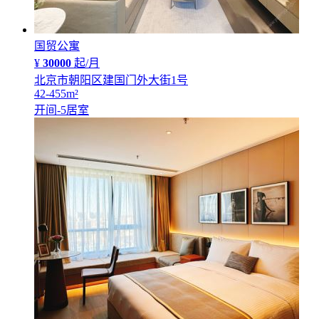
国贸公寓
¥
30000
起/月
北京市朝阳区建国门外大街1号
42-455
m²
开间-5
居室