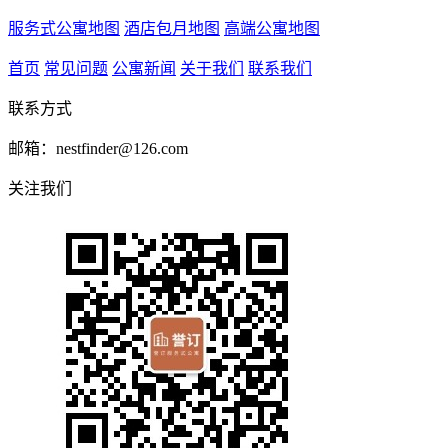
服务式公寓地图
酒店包月地图
高端公寓地图
首页
常见问题
公寓新闻
关于我们
联系我们
联系方式
邮箱：nestfinder@126.com
关注我们