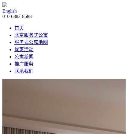
English
010-6882-8588
首页
北京服务式公寓
服务式公寓地图
优惠活动
公寓新闻
推广服务
联系我们