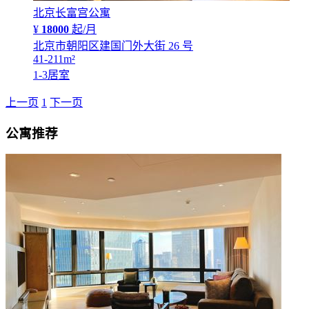
北京长富宫公寓
¥
18000
起/月
北京市朝阳区建国门外大街 26 号
41-211
m²
1-3
居室
上一页
1
下一页
公寓推荐