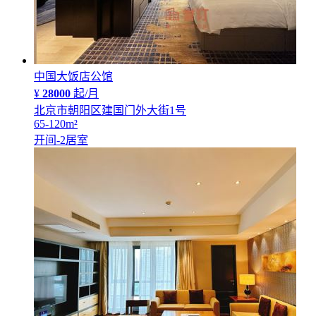
中国大饭店公馆
¥
28000
起/月
北京市朝阳区建国门外大街1号
65-120
m²
开间-2
居室