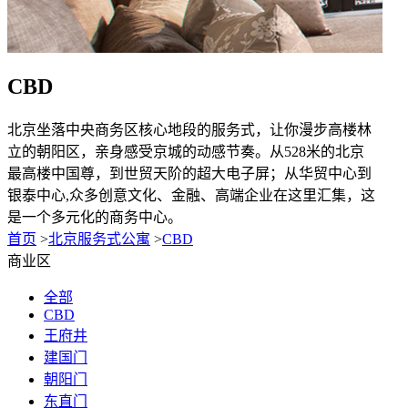
CBD
北京坐落中央商务区核心地段的服务式，让你漫步高楼林
立的朝阳区，亲身感受京城的动感节奏。从528米的北京
最高楼中国尊，到世贸天阶的超大电子屏；从华贸中心到
银泰中心,众多创意文化、金融、高端企业在这里汇集，这
是一个多元化的商务中心。
首页
>
北京服务式公寓
>
CBD
商业区
全部
CBD
王府井
建国门
朝阳门
东直门