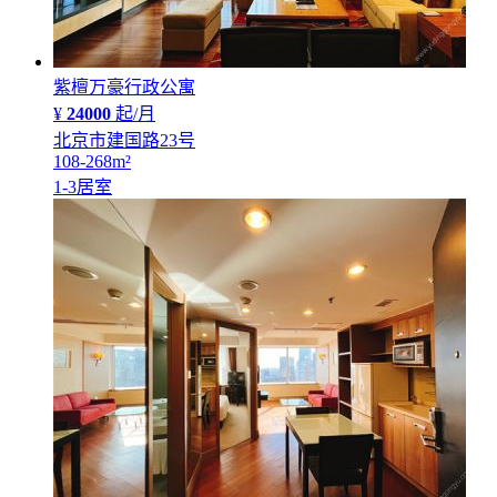
紫檀万豪行政公寓
¥
24000
起/月
北京市建国路23号
108-268
m²
1-3
居室