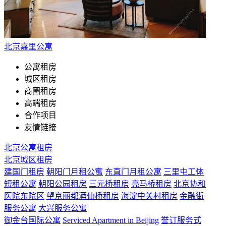
北京嘉里公寓
公寓租房
城区租房
商圈租房
高端租房
合作项目
友情链接
北京公寓租房
北京城区租房
建国门租房
朝阳门月租公寓
东直门月租公寓
三里屯工体
短租公寓
朝阳公园租房
三元桥租房
亮马桥租房
北京协和
医院东院区
望京丽都酒仙桥租房
海淀中关村租房
金融街
服务公寓
大兴服务公寓
御金台国际公寓
Serviced Apartment in Beijing
誉订服务式