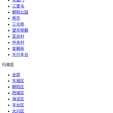
东直门
三里屯
朝阳公园
燕莎
三元桥
望京丽都
亚运村
中关村
金融街
大兴丰台
行政区
全部
东城区
朝阳区
西城区
海淀区
丰台区
大兴区