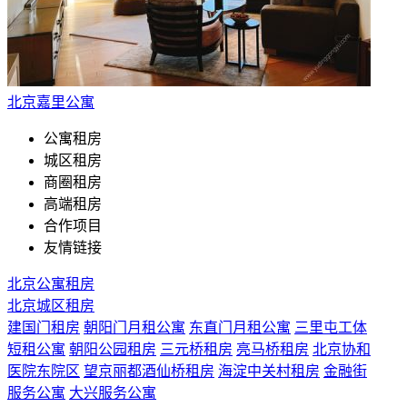
北京嘉里公寓
公寓租房
城区租房
商圈租房
高端租房
合作项目
友情链接
北京公寓租房
北京城区租房
建国门租房
朝阳门月租公寓
东直门月租公寓
三里屯工体
短租公寓
朝阳公园租房
三元桥租房
亮马桥租房
北京协和
医院东院区
望京丽都酒仙桥租房
海淀中关村租房
金融街
服务公寓
大兴服务公寓