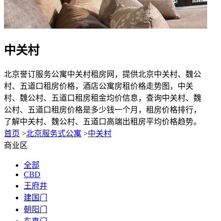
中关村
北京誉订服务公寓中关村租房网，提供北京中关村、魏公
村、五道口租房价格，酒店公寓房租价格走势图，中关
村、魏公村、五道口租房租金均价信息，查询中关村、魏
公村、五道口租房价格是多少钱一个月，租房价格排行，
了解中关村、魏公村、五道口高端出租房平均价格趋势。
首页
>
北京服务式公寓
>
中关村
商业区
全部
CBD
王府井
建国门
朝阳门