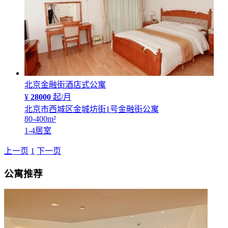
北京金融街酒店式公寓
¥
28000
起/月
北京市西城区金城坊街1号金融街公寓
80-400
m²
1-4
居室
上一页
1
下一页
公寓推荐