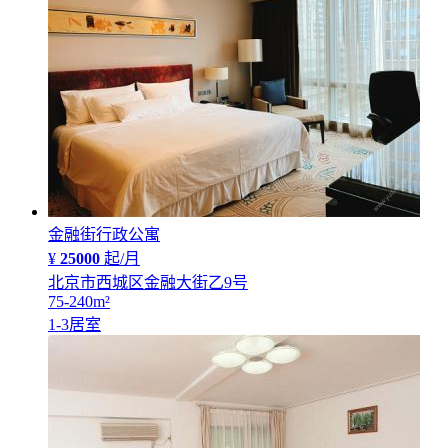
金融街行政公寓
¥
25000
起/月
北京市西城区金融大街乙9号
75-240
m²
1-3
居室