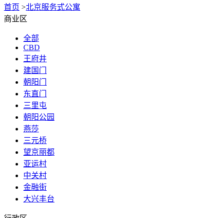
首页
>
北京服务式公寓
商业区
全部
CBD
王府井
建国门
朝阳门
东直门
三里屯
朝阳公园
燕莎
三元桥
望京丽都
亚运村
中关村
金融街
大兴丰台