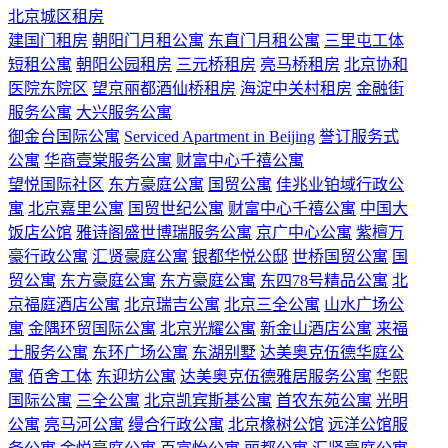
北京城区租房
建国门租房
朝阳门月租公寓
东直门月租公寓
三里屯工体
短租公寓
朝阳公园租房
三元桥租房
亮马桥租房
北京协和
医院东院区
望京丽都酒仙桥租房
海淀中关村租房
金融街
服务公寓
大兴服务公寓
御金台国际公寓
Serviced Apartment in Beijing
誉订服务式
公寓
华商壹棠服务公寓
财富中心千禧公寓
望悦国际社区
东方豪庭公寓
国贸公寓
佳兆业铂域行政公
寓
北京嘉里公寓
国贸世纪公寓
财富中心千禧公寓
中国大
饭店公馆
雅诗阁盛世博瑞服务公寓
京广中心公寓
紫檀万
豪行政公寓
汇贤豪庭公寓
银都华悦公邸
世桥国贸公寓
国
贸公寓
东方豪庭公寓
东方豪庭公寓
东四78号精品公寓
北
京福庭酒店公寓
北京瑞吉公寓
北京三全公寓
山水广场公
寓
金隅环贸国际公寓
北京光耀公寓
新金山酒店公寓
来福
士服务公寓
东环广场公寓
东湖别墅
达美奥克伍德华庭公
寓
佰舍工体
东迎坊公寓
达美奥克伍德雅居服务公寓
华熙
国际公寓
三全公寓
北京凯宾斯基公寓
首农东苑公寓
光明
公寓
亮马河公寓
缦合行政公寓
北京橡树公馆
远洋公馆服