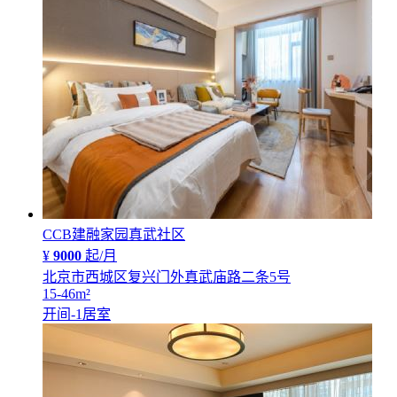
CCB建融家园真武社区
¥
9000
起/月
北京市西城区复兴门外真武庙路二条5号
15-46
m²
开间-1
居室