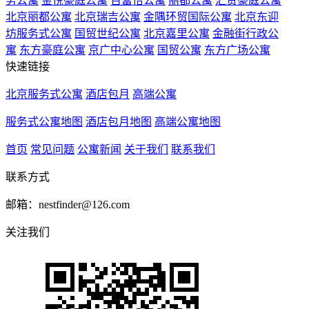
务公寓
金悦豪庭公寓
百富怡公寓
丽都公寓
汇贤豪庭公寓
北京丽都公寓
北京瑞吉公寓
金隅环贸国际公寓
北京东迎
坊服务式公寓
国贸世纪公寓
北京嘉里公寓
金融街行政公
寓
东方豪庭公寓
京广中心公寓
国贸公寓
东方广场公寓
快速链接
北京服务式公寓
酒店包月
高端公寓
服务式公寓地图
酒店包月地图
高端公寓地图
首页
常见问题
公寓新闻
关于我们
联系我们
联系方式
邮箱：nestfinder@126.com
关注我们