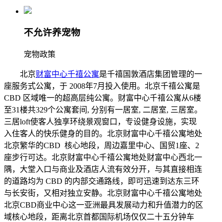
不允许养宠物
宠物政策
北京
财富中心千禧公寓
是千禧国敦酒店集团管理的一
座服务式公寓，于 2008年7月投入使用。北京千禧公寓是
CBD 区域唯一的超高层纯公寓。
财富中心
千禧公寓从6楼
至31楼共329个公寓套间, 分别有一居室, 二居室, 三居室。
三居loft使客人独享环绕景观窗口，专设健身设施，实现
入住客人的快乐健身的目的。北京财富中心千禧公寓地处
北京繁华的CBD 核心地段，周边嘉里中心、国贸1座、2
座步行可达。北京财富中心千禧公寓地处财富中心西北一
隅，大堂入口与商业及酒店人流有效分开，与其直接相连
的道路均为 CBD 的内部交通路线，即可迅速到达东三环
与长安街，又相对独立安静。北京财富中心千禧公寓地处
北京CBD商业中心这一亚洲最具发展动力和升值潜力的区
域核心地段，距离北京首都国际机场仅仅二十五分钟车