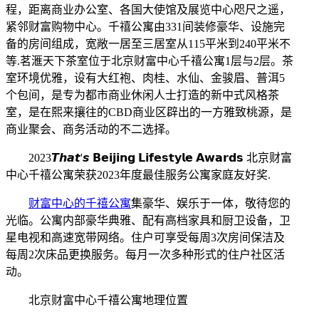
程，距离商业办公室、各国大使馆及展览中心咫尺之遥，
紧邻财富购物中心。千禧公寓由331间装修豪华、设施完
备的房间组成，宽敞一居至三居室从115平米到240平米不
等.茗滙天下茶室位于北京财富中心千禧公寓1层与2层。茶
室环境优雅，设有大红袍、肉桂、水仙、金骏眉、普洱5
个包间，是专为都市商业休闲人士打造的新中式风格茶
室，是在熙来攘往的CBD商业区辟出的一方雅致桃源，是
商业聚会、商务活动的不二选择。
2023𝙏𝙝𝙖𝙩'𝙨 𝗕𝗲𝗶𝗷𝗶𝗻𝗴 𝗟𝗶𝗳𝗲𝘀𝘁𝘆𝗹𝗲 𝗔𝘄𝗮𝗿𝗱𝘀
北京财富
中心千禧公寓荣获2023年度最佳服务公寓家庭友好奖.
财富中心的千禧公寓
集豪华、娱乐于一体，敬待您的
光临。公寓内部豪华典雅、配有高档家具和厨卫设备，卫
星电视和高速宽带网络。住户可享受每周3次房间保洁及
每周2次床品更换服务。每月一次多种形式的住户社区活
动。
北京财富中心千禧公寓地理位置