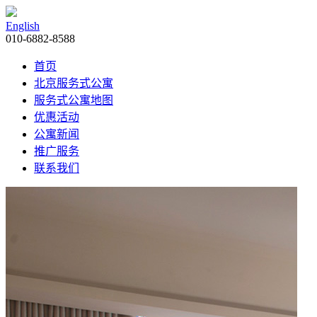
English
010-6882-8588
首页
北京服务式公寓
服务式公寓地图
优惠活动
公寓新闻
推广服务
联系我们