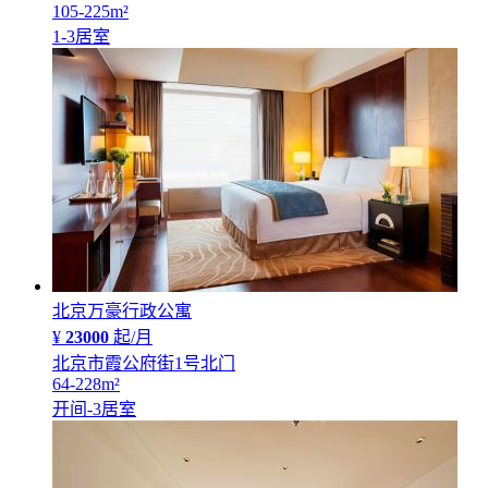
105-225
m²
1-3
居室
北京万豪行政公寓
¥
23000
起/月
北京市霞公府街1号北门
64-228
m²
开间-3
居室