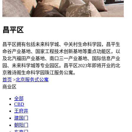
昌平区
昌平区拥有包括未来科学城、中关村生命科学园，昌平生
命谷产业基地、国家工程技术创新基地等重点功能区，以
及北汽福田产业基地、南口三一产业基地、国际信息产业
园、未来科学城等专业园区。昌平区2023年即将开业的北
京雅诗阁生命科学园珠江服务公寓。
首页
>
北京服务式公寓
商业区
全部
CBD
王府井
建国门
朝阳门