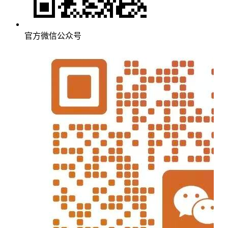
官方微信公众号