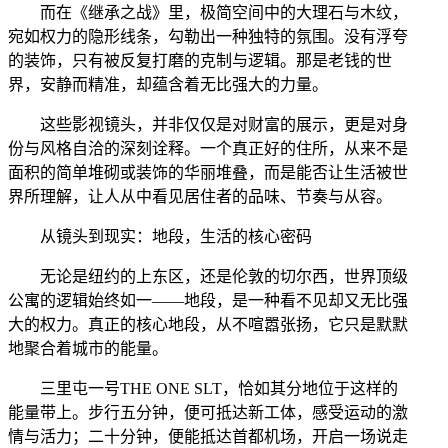
而在《继承之战》里，极简空间中的大理石与木纹，
宛如权力的隐形线条，勾勒出一种独特的氛围。没有浮夸
的装饰，只有被反复打磨的克制与逻辑。那是老钱的世
界，安静而精准，却蕴含着无比强大的力量。
这些影视镜头，并非仅仅是对财富的展示，更是对身
份与风格自洽的深刻诠释。一个真正好的住所，从来不是
面积的简单堆砌或装饰的华丽堆叠，而是能否让生活被世
界所理解，让人从中看见居住者的品味、节奏与从容。
从镜头到现实：地段，生活的核心密码
无论是纽约的上东区，还是伦敦的切尔西，世界顶级
公寓的逻辑始终如一——地段，是一种看不见却又无比强
大的权力。真正的核心地段，从不喧嚣张扬，它只是默默
地聚合着城市的能量。
三里屯一号THE ONE SLT，恰如其分地位于这样的
能量带上。步行五分钟，便可抵达新工体，感受运动的激
情与活力；二十分钟，便能抵达首都机场，开启一场说走