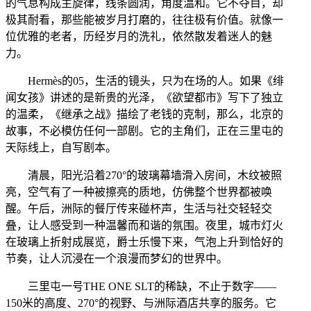
的气息构成主旋律，线条圆润，角度温和。它不夺目，却
极其耐看，那些能被岁月打磨的，往往极有价值。就像一
位优雅的老者，历经岁月的洗礼，依然散发着迷人的魅
力。
Hermès的05，生活的镜头，只为在场的人。如果《绯
闻女孩》讲述的是新贵的光泽，《欲望都市》写下了独立
的温柔，《继承之战》描绘了老钱的克制，那么，北京的
故事，不必模仿任何一部剧。它的主角们，正在三里屯的
天际线上，自写剧本。
清晨，阳光沿着270°的玻璃幕墙滑入房间，木纹被照
亮，空气有了一种被擦亮的质地，仿佛整个世界都被唤
醒。午后，洲际的餐厅传来碰杯声，生活与社交轻轻交
叠，让人感受到一种温馨而和谐的氛围。夜里，城市灯火
在玻璃上折射成展览，爵士乐慢下来，气泡上升到恰好的
节奏，让人沉浸在一个浪漫而梦幻的世界中。
三里屯一号THE ONE SLT的稀缺，不止于数字——
150米的高度、270°的视野、与洲际酒店共享的服务。它