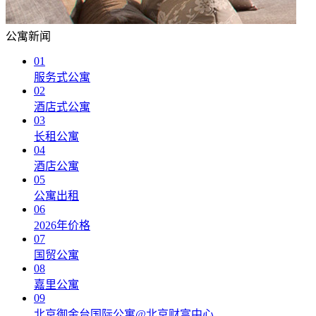
公寓新闻
01
服务式公寓
02
酒店式公寓
03
长租公寓
04
酒店公寓
05
公寓出租
06
2026年价格
07
国贸公寓
08
嘉里公寓
09
北京御金台国际公寓@北京财富中心