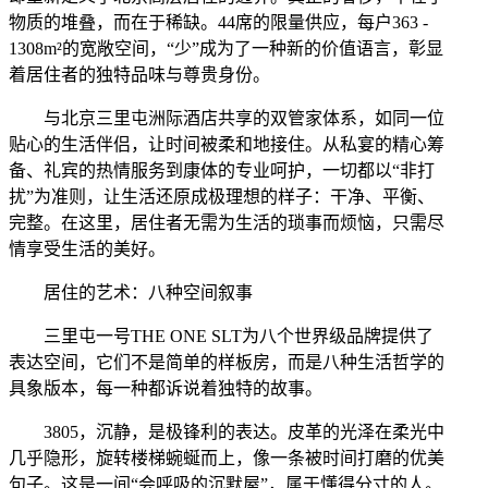
物质的堆叠，而在于稀缺。44席的限量供应，每户363 -
1308m²的宽敞空间，“少”成为了一种新的价值语言，彰显
着居住者的独特品味与尊贵身份。
与北京三里屯洲际酒店共享的双管家体系，如同一位
贴心的生活伴侣，让时间被柔和地接住。从私宴的精心筹
备、礼宾的热情服务到康体的专业呵护，一切都以“非打
扰”为准则，让生活还原成极理想的样子：干净、平衡、
完整。在这里，居住者无需为生活的琐事而烦恼，只需尽
情享受生活的美好。
居住的艺术：八种空间叙事
三里屯一号THE ONE SLT为八个世界级品牌提供了
表达空间，它们不是简单的样板房，而是八种生活哲学的
具象版本，每一种都诉说着独特的故事。
3805，沉静，是极锋利的表达。皮革的光泽在柔光中
几乎隐形，旋转楼梯蜿蜒而上，像一条被时间打磨的优美
句子。这是一间“会呼吸的沉默屋”，属于懂得分寸的人。