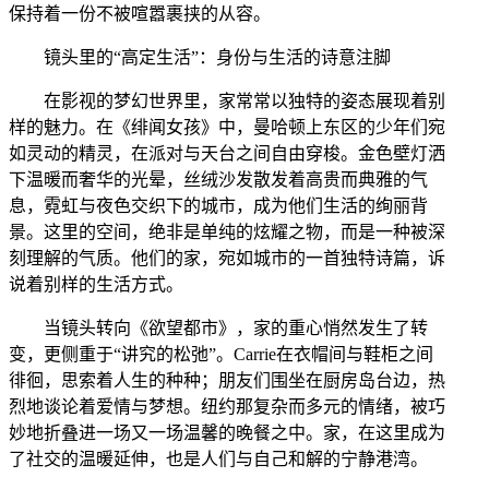
保持着一份不被喧嚣裹挟的从容。
镜头里的“高定生活”：身份与生活的诗意注脚
在影视的梦幻世界里，家常常以独特的姿态展现着别
样的魅力。在《绯闻女孩》中，曼哈顿上东区的少年们宛
如灵动的精灵，在派对与天台之间自由穿梭。金色壁灯洒
下温暖而奢华的光晕，丝绒沙发散发着高贵而典雅的气
息，霓虹与夜色交织下的城市，成为他们生活的绚丽背
景。这里的空间，绝非是单纯的炫耀之物，而是一种被深
刻理解的气质。他们的家，宛如城市的一首独特诗篇，诉
说着别样的生活方式。
当镜头转向《欲望都市》，家的重心悄然发生了转
变，更侧重于“讲究的松弛”。Carrie在衣帽间与鞋柜之间
徘徊，思索着人生的种种；朋友们围坐在厨房岛台边，热
烈地谈论着爱情与梦想。纽约那复杂而多元的情绪，被巧
妙地折叠进一场又一场温馨的晚餐之中。家，在这里成为
了社交的温暖延伸，也是人们与自己和解的宁静港湾。