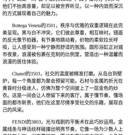
他们不抬高音量，却足以被世界听见，以一种内敛而深沉
的方式展现着自己的魅力。
Bottega Veneta的3501，秩序与优雅的双重逻辑在此完
美呈现。黑与白不冲突，它们彼此尊重，相互映衬。镜面
的反光像节拍器，有节奏地跳动着，织物的柔软拉长呼
吸，让人感受到一种宁静而舒适的氛围。圆形浴缸正对城
市夜景，浪漫被包裹在克制的比例里，营造出一种温馨而
浪漫的居住体验。
Chanel的3503，社交的温度被精准打磨。从岛台到壁
炉，每一个角度都为聚会预留可能。石材与金属的折光在
黄昏时分极迷人，仿佛为整个空间披上了一层金色的纱
衣。这是一间会让人想留下来的客厅，属于懂节奏、懂场
面的都市新贵，他们在这里尽情享受社交的乐趣，展现自
己的风采。
FENDI的3803，光与戏剧的平衡术在此巧妙运用。金
属线条与神话纹样碰撞出明亮节奏，它像一场为少数人上