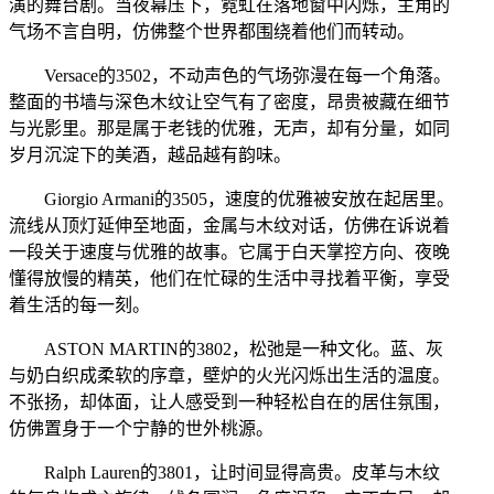
演的舞台剧。当夜幕压下，霓虹在落地窗中闪烁，主角的
气场不言自明，仿佛整个世界都围绕着他们而转动。
Versace的3502，不动声色的气场弥漫在每一个角落。
整面的书墙与深色木纹让空气有了密度，昂贵被藏在细节
与光影里。那是属于老钱的优雅，无声，却有分量，如同
岁月沉淀下的美酒，越品越有韵味。
Giorgio Armani的3505，速度的优雅被安放在起居里。
流线从顶灯延伸至地面，金属与木纹对话，仿佛在诉说着
一段关于速度与优雅的故事。它属于白天掌控方向、夜晚
懂得放慢的精英，他们在忙碌的生活中寻找着平衡，享受
着生活的每一刻。
ASTON MARTIN的3802，松弛是一种文化。蓝、灰
与奶白织成柔软的序章，壁炉的火光闪烁出生活的温度。
不张扬，却体面，让人感受到一种轻松自在的居住氛围，
仿佛置身于一个宁静的世外桃源。
Ralph Lauren的3801，让时间显得高贵。皮革与木纹