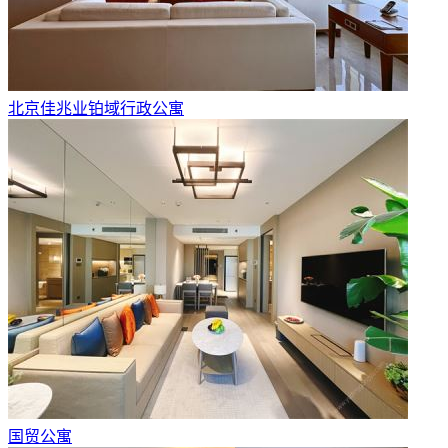
北京佳兆业铂域行政公寓
国贸公寓