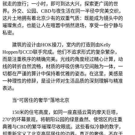
就走的旅行；一小时，即可到达大兴，探索更广阔的世
界。外交、公园、CBD与夜生活在同一半径中完美交织，
这片土地拥有着北京少有的双重气质：既能成为镜头中的
璀璨焦点，也能让人在喧嚣中悄然退场，享受一份宁静与
私密。
建筑的设计由HOK操刀，室内的打造则由Kelly
Hoppen与CCD联手完成。他们不追求形式的复杂繁杂，
而是注重秩序的精确完美。光线的角度经过精心计算，动
线的转折自然流畅，材质的呼吸仿佛与空间融为一体，一
切都在严谨的算计中保持着优雅的姿态。在这里，美感是
一种理性的修辞，是设计师对生活品质的深刻理解与精准
表达。
当“可居住的奢华”落地北京
150米的住宅高度，如同一座直插云霄的摩天巨塔，
270°的环幕景观，将朝阳公园的绿意盎然、使馆区的庄重
典雅与CBD的繁华璀璨尽收眼底。这些看似冷静的数字，
却重新定义了北京高层居住的边界。真正的奢侈，不在于