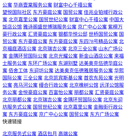
公寓
华商壹棠服务公寓
财富中心千禧公寓
望悦国际社区
东方豪庭公寓
国贸公寓
佳兆业铂域行政公
寓
北京嘉里公寓
国贸世纪公寓
财富中心千禧公寓
中国大
饭店公馆
雅诗阁盛世博瑞服务公寓
京广中心公寓
紫檀万
豪行政公寓
汇贤豪庭公寓
银都华悦公邸
世桥国贸公寓
国
贸公寓
东方豪庭公寓
东方豪庭公寓
东四78号精品公寓
北
京福庭酒店公寓
北京瑞吉公寓
北京三全公寓
山水广场公
寓
金隅环贸国际公寓
北京光耀公寓
新金山酒店公寓
来福
士服务公寓
东环广场公寓
东湖别墅
达美奥克伍德华庭公
寓
佰舍工体
东迎坊公寓
达美奥克伍德雅居服务公寓
华熙
国际公寓
三全公寓
北京凯宾斯基公寓
首农东苑公寓
光明
公寓
亮马河公寓
缦合行政公寓
北京橡树公馆
远洋公馆服
务公寓
金悦豪庭公寓
百富怡公寓
丽都公寓
汇贤豪庭公寓
北京丽都公寓
北京瑞吉公寓
金隅环贸国际公寓
北京东迎
坊服务式公寓
国贸世纪公寓
北京嘉里公寓
金融街行政公
寓
东方豪庭公寓
京广中心公寓
国贸公寓
东方广场公寓
快速链接
北京服务式公寓
酒店包月
高端公寓