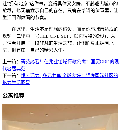
让“拥有北京”这件事，变得具体又安静。不必逃离城市的
喧嚣，也无需宣示自己的存在，只需在恰当的位置里，让
生活回到体面的节奏。
在这里，生活不是理想的假设，而是你与城市达成的
默契。三里屯一号THE ONE SLT，以它独特的魅力，为
居住者开启了一段非凡的生活之旅，让他们真正拥有北
京，拥有属于自己的精彩人生。
上一篇：
菁英必看！佳兆业铂域行政公寓：国贸CBD的现
代奢居典范
下一篇：
悦・活力 | 多元共享 全龄友好：望悦国际社区的
魅力生活图景
公寓推荐