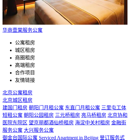
华商壹棠服务公寓
公寓租房
城区租房
商圈租房
高端租房
合作项目
友情链接
北京公寓租房
北京城区租房
建国门租房
朝阳门月租公寓
东直门月租公寓
三里屯工体
短租公寓
朝阳公园租房
三元桥租房
亮马桥租房
北京协和
医院东院区
望京丽都酒仙桥租房
海淀中关村租房
金融街
服务公寓
大兴服务公寓
御金台国际公寓
Serviced Apartment in Beijing
誉订服务式