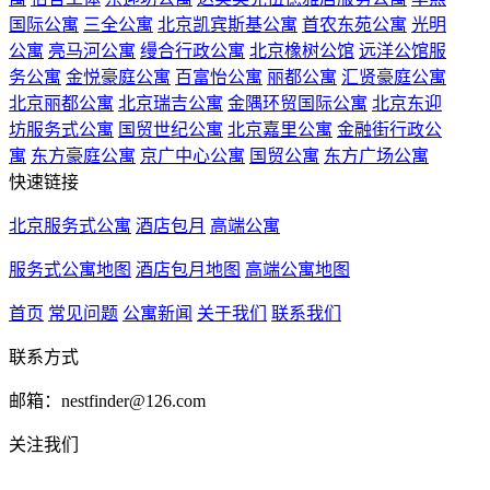
国际公寓
三全公寓
北京凯宾斯基公寓
首农东苑公寓
光明
公寓
亮马河公寓
缦合行政公寓
北京橡树公馆
远洋公馆服
务公寓
金悦豪庭公寓
百富怡公寓
丽都公寓
汇贤豪庭公寓
北京丽都公寓
北京瑞吉公寓
金隅环贸国际公寓
北京东迎
坊服务式公寓
国贸世纪公寓
北京嘉里公寓
金融街行政公
寓
东方豪庭公寓
京广中心公寓
国贸公寓
东方广场公寓
快速链接
北京服务式公寓
酒店包月
高端公寓
服务式公寓地图
酒店包月地图
高端公寓地图
首页
常见问题
公寓新闻
关于我们
联系我们
联系方式
邮箱：nestfinder@126.com
关注我们