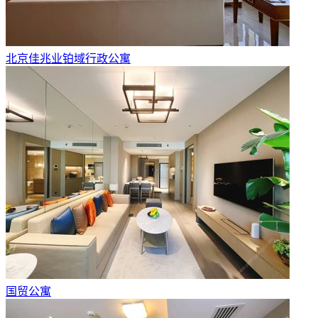
北京佳兆业铂域行政公寓
国贸公寓