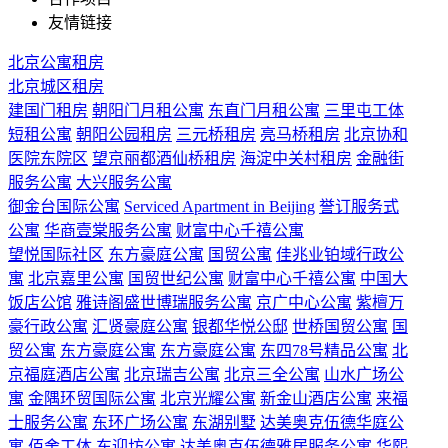
友情链接
北京公寓租房
北京城区租房
建国门租房
朝阳门月租公寓
东直门月租公寓
三里屯工体
短租公寓
朝阳公园租房
三元桥租房
亮马桥租房
北京协和
医院东院区
望京丽都酒仙桥租房
海淀中关村租房
金融街
服务公寓
大兴服务公寓
御金台国际公寓
Serviced Apartment in Beijing
誉订服务式
公寓
华商壹棠服务公寓
财富中心千禧公寓
望悦国际社区
东方豪庭公寓
国贸公寓
佳兆业铂域行政公
寓
北京嘉里公寓
国贸世纪公寓
财富中心千禧公寓
中国大
饭店公馆
雅诗阁盛世博瑞服务公寓
京广中心公寓
紫檀万
豪行政公寓
汇贤豪庭公寓
银都华悦公邸
世桥国贸公寓
国
贸公寓
东方豪庭公寓
东方豪庭公寓
东四78号精品公寓
北
京福庭酒店公寓
北京瑞吉公寓
北京三全公寓
山水广场公
寓
金隅环贸国际公寓
北京光耀公寓
新金山酒店公寓
来福
士服务公寓
东环广场公寓
东湖别墅
达美奥克伍德华庭公
寓
佰舍工体
东迎坊公寓
达美奥克伍德雅居服务公寓
华熙