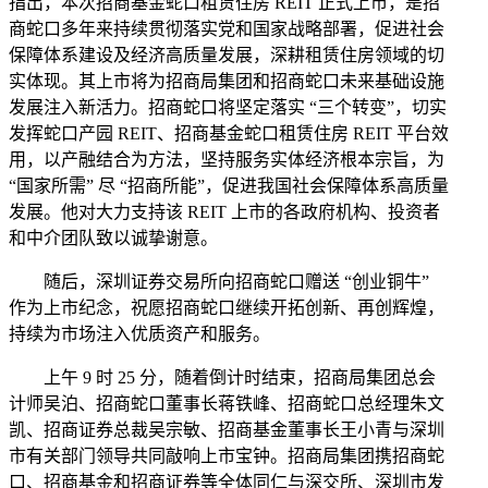
指出，本次招商基金蛇口租赁住房 REIT 正式上市，是招
商蛇口多年来持续贯彻落实党和国家战略部署，促进社会
保障体系建设及经济高质量发展，深耕租赁住房领域的切
实体现。其上市将为招商局集团和招商蛇口未来基础设施
发展注入新活力。招商蛇口将坚定落实 “三个转变”，切实
发挥蛇口产园 REIT、招商基金蛇口租赁住房 REIT 平台效
用，以产融结合为方法，坚持服务实体经济根本宗旨，为
“国家所需” 尽 “招商所能”，促进我国社会保障体系高质量
发展。他对大力支持该 REIT 上市的各政府机构、投资者
和中介团队致以诚挚谢意。
随后，深圳证券交易所向招商蛇口赠送 “创业铜牛”
作为上市纪念，祝愿招商蛇口继续开拓创新、再创辉煌，
持续为市场注入优质资产和服务。
上午 9 时 25 分，随着倒计时结束，招商局集团总会
计师吴泊、招商蛇口董事长蒋铁峰、招商蛇口总经理朱文
凯、招商证券总裁吴宗敏、招商基金董事长王小青与深圳
市有关部门领导共同敲响上市宝钟。招商局集团携招商蛇
口、招商基金和招商证券等全体同仁与深交所、深圳市发