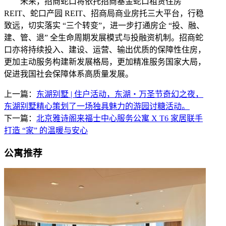
未来，招商蛇口将依托招商基金蛇口租赁住房
REIT、蛇口产园 REIT、招商局商业房托三大平台，行稳
致远，切实落实 “三个转变”，进一步打通房企 “投、融、
建、管、退” 全生命周期发展模式与投融资机制。招商蛇
口亦将持续投入、建设、运营、输出优质的保障性住房，
更加主动服务构建新发展格局，更加精准服务国家大局，
促进我国社会保障体系高质量发展。
上一篇：
东湖别墅 | 住户活动，东湖・万圣节奇幻之夜，
东湖别墅精心策划了一场独具魅力的游园讨糖活动。
下一篇：
北京雅诗阁来福士中心服务公寓 X T6 家居联手
打造 “家” 的温暖与安心
公寓推荐