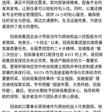
选择，满足不同居住需求。其内部装修精美，配备齐全的
家具家电，让居住者可以轻松拎包入住。同时，公寓还拥
有专业的物业管理团队，提供 24 小时贴心服务，确保居
住的安全与舒适。周边交通便利，生活设施完善，为居住
者提供了极大的便利。
招商局集团总会计师吴泊作为原始权益人控股股东代
表致辞。他表示，“十四五” 以来，招商局集团紧扣高质量
发展首要任务，全面贯彻党的二十大精神，加速推进 “第
三次创业”。招商基金蛇口租赁住房 REIT 的上市，是招商
局集团发挥综合央企优势，推进产融结合的又一重要实
践，更是积极响应党中央加快建立租购并举住房制度决策
部署的具体行动。REITs 作为连接金融市场与实体经济的
重要桥梁，招商局集团将秉持 “实业强国、金融报国” 理
念继续探索实践，牢牢把握 “国家所需、大势所趋、招商
所能”。最后，他对长期给予招商局集团关心、指导和帮
助的领导、投资者及中介团队表示衷心感谢。
招商蛇口董事长蒋铁峰作为原始权益人代表致辞。他