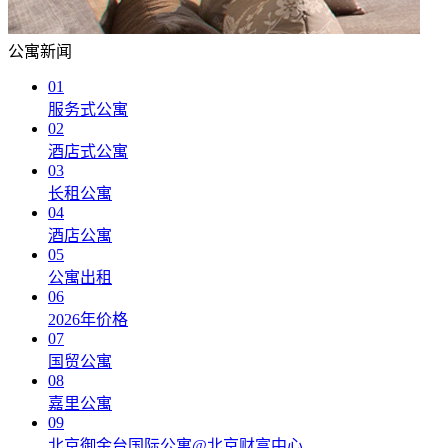
公寓新闻
01
服务式公寓
02
酒店式公寓
03
长租公寓
04
酒店公寓
05
公寓出租
06
2026年价格
07
国贸公寓
08
嘉里公寓
09
北京御金台国际公寓@北京财富中心