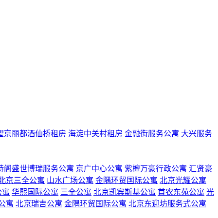
望京丽都酒仙桥租房
海淀中关村租房
金融街服务公寓
大兴服务
诗阁盛世博瑞服务公寓
京广中心公寓
紫檀万豪行政公寓
汇贤豪
北京三全公寓
山水广场公寓
金隅环贸国际公寓
北京光耀公寓
公寓
华熙国际公寓
三全公寓
北京凯宾斯基公寓
首农东苑公寓
光
公寓
北京瑞吉公寓
金隅环贸国际公寓
北京东迎坊服务式公寓