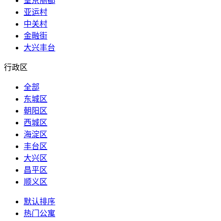
望京丽都
亚运村
中关村
金融街
大兴丰台
行政区
全部
东城区
朝阳区
西城区
海淀区
丰台区
大兴区
昌平区
顺义区
默认排序
热门公寓