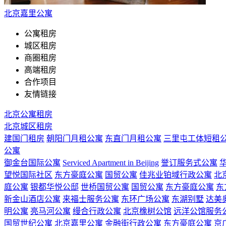
北京嘉里公寓
公寓租房
城区租房
商圈租房
高端租房
合作项目
友情链接
北京公寓租房
北京城区租房
建国门租房
朝阳门月租公寓
东直门月租公寓
三里屯工体短租
公寓
御金台国际公寓
Serviced Apartment in Beijing
誉订服务式公寓
望悦国际社区
东方豪庭公寓
国贸公寓
佳兆业铂域行政公寓
北
庭公寓
银都华悦公邸
世桥国贸公寓
国贸公寓
东方豪庭公寓
东
新金山酒店公寓
来福士服务公寓
东环广场公寓
东湖别墅
达美
明公寓
亮马河公寓
缦合行政公寓
北京橡树公馆
远洋公馆服务
国贸世纪公寓
北京嘉里公寓
金融街行政公寓
东方豪庭公寓
京